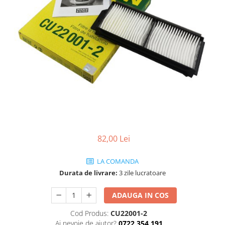
SHELL
USVO
82,00 Lei
LA COMANDA
Durata de livrare:
3 zile lucratoare
ADAUGA IN COS
Cod Produs:
CU22001-2
Ai nevoie de ajutor?
0722 354 191