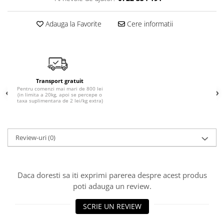
Adauga la Favorite
Cere informatii
Transport gratuit
Pentru comenzi mai mari de 800 lei
(in limita a 20kg, apoi se percepe o
taxa suplimentara de 2 lei/kg extra)
Review-uri
(0)
Daca doresti sa iti exprimi parerea despre acest produs
poti adauga un review.
SCRIE UN REVIEW