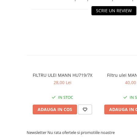
10W40
SCRIE UN REVIEW
5W20
5W30
5W40
5W50
AMSOIL
ELF
MOTUL
FILTRU ULEI MANN HU719/7X
Filtru ulei M
SHELL
28,00 Lei
40,00 
USVO
Uleiuri hidraulice
IN STOC
IN 
Uleiuri pentru servodirectie
ADAUGA IN COS
ADAUGA IN 
Uleiuri speciale
Vaseline/Paste Termorezistente
Newsletter
Nu rata ofertele si promotiile noastre