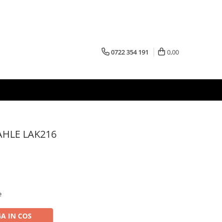
0722 354 191
0,00
AHLE LAK216
e
A IN COS