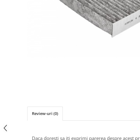
Ulei de transmisie
Automata
ATF
Dexron III
Mercedes
ZF
DCT/DSG (Dublu Ambreiaj)
Haldex
Manuala
Ulei motociclete
Uleiuri de motor
0W16
0W20
Review-uri
(0)
0W30
0W40
Daca doresti sa iti exprimi parerea despre acest 