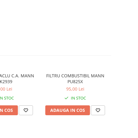
TACLU C.A. MANN
FILTRU COMBUSTIBIL MANN
FILTRU HA
K2939
PU825X
,00 Lei
95,00 Lei
IN STOC
IN STOC
N COS
ADAUGA IN COS
ADAUG