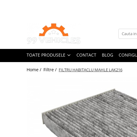
Toate Produsele
Accesorii Motociclete & Scutere
Adblue
Aditivi
TOATE PRODUSELE
CONTACT
BLOG
CONFIGU
Antigel
Becuri
Home /
Filtre /
FILTRU HABITACLU MAHLE LAK216
Filtre
Lichid de frana
Odorizante auto Wunder-Baum
Piese auto aftermarket
Piese auto OE
Produse cosmetica 99Vehicles
Produse Sonax
Racing
Solutii intretinere auto