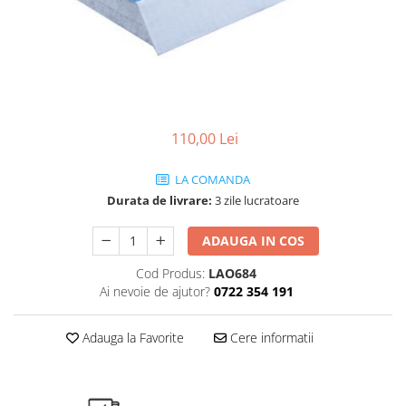
Ulei de transmisie
Automata
ATF
Dexron III
Mercedes
110,00 Lei
ZF
DCT/DSG (Dublu Ambreiaj)
LA COMANDA
Haldex
Durata de livrare:
3 zile lucratoare
Manuala
ADAUGA IN COS
Ulei motociclete
Cod Produs:
LAO684
Uleiuri de motor
Ai nevoie de ajutor?
0722 354 191
0W16
0W20
Adauga la Favorite
Cere informatii
0W30
0W40