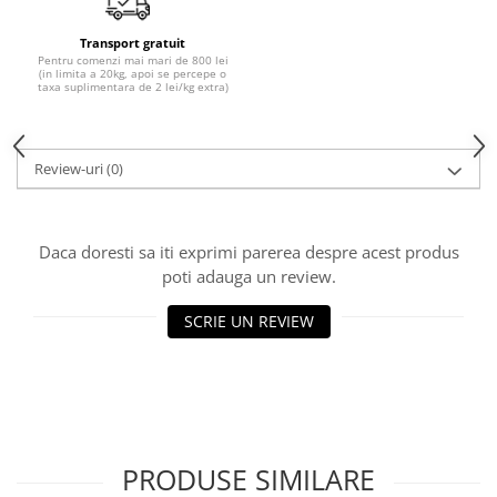
10W40
5W20
Transport gratuit
Pentru comenzi mai mari de 800 lei
5W30
(in limita a 20kg, apoi se percepe o
taxa suplimentara de 2 lei/kg extra)
5W40
5W50
Review-uri
(0)
AMSOIL
ELF
MOTUL
Daca doresti sa iti exprimi parerea despre acest produs
poti adauga un review.
SHELL
USVO
SCRIE UN REVIEW
Uleiuri hidraulice
Uleiuri pentru servodirectie
Uleiuri speciale
Vaseline/Paste Termorezistente
PRODUSE SIMILARE