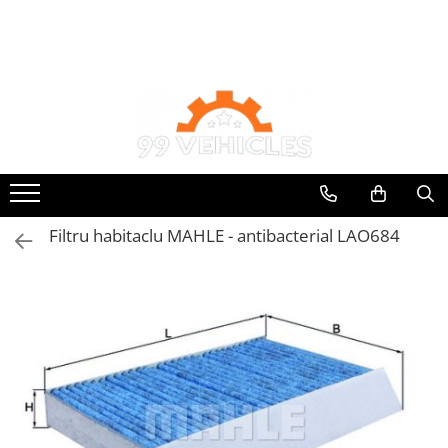
Toate Produsele
Accesorii Motociclete & Scutere
Adblue
Aditivi
Antigel
Becuri
Filtru habitaclu MAHLE - antibacterial LAO684
Filtre
Lichid de frana
Odorizante auto Wunder-Baum
Piese auto aftermarket
Piese auto OE
Produse cosmetica 99Vehicles
Produse Sonax
Racing
Solutii intretinere auto