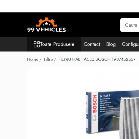
Toate Produsele
Accesorii Motociclete & Scutere
Adblue
Toate Produsele
Contact
Blog
Configur
Aditivi
Antigel
Home /
Filtre /
FILTRU HABITACLU BOSCH 1987432357
Becuri
Filtre
Lichid de frana
Odorizante auto Wunder-Baum
Piese auto aftermarket
Piese auto OE
Produse cosmetica 99Vehicles
Produse Sonax
Racing
Solutii intretinere auto