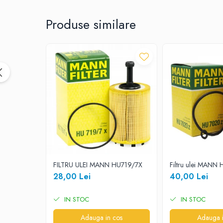
10W40
5W20
Produse similare
5W30
5W40
5W50
AMSOIL
ELF
MOTUL
SHELL
USVO
Uleiuri hidraulice
FILTRU ULEI MANN HU719/7X
Filtru ulei MANN
Uleiuri pentru servodirectie
28,00 Lei
40,00 Lei
Uleiuri speciale
Vaseline/Paste Termorezistente
IN STOC
IN STOC
Adauga in cos
Adauga i