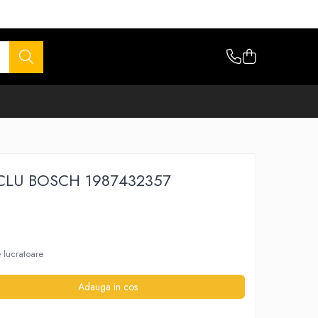
ACLU BOSCH 1987432357
e lucratoare
Adauga in cos