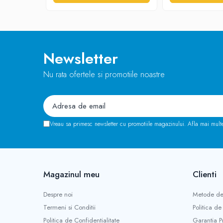
Newsletter
Nu rata ofertele si promotiile noastre
Vreau sa primesc newsletter cu promotiile magazinului. Afla mai mult
Magazinul meu
Clienti
Despre noi
Metode de
Termeni si Conditii
Politica de
Politica de Confidentialitate
Garantia P