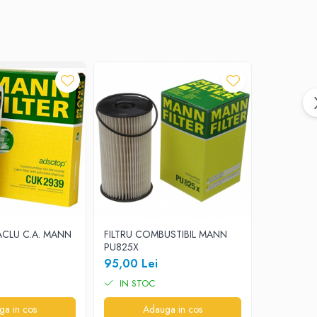
ACLU C.A. MANN
FILTRU COMBUSTIBIL MANN
FILTRU HA
PU825X
CUK2600
95,00 Lei
75,00 Le
IN STOC
IN STO
ga in cos
Adauga in cos
A