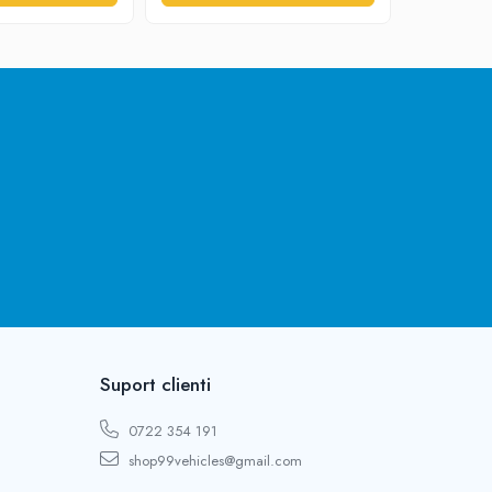
Suport clienti
0722 354 191
shop99vehicles@gmail.com