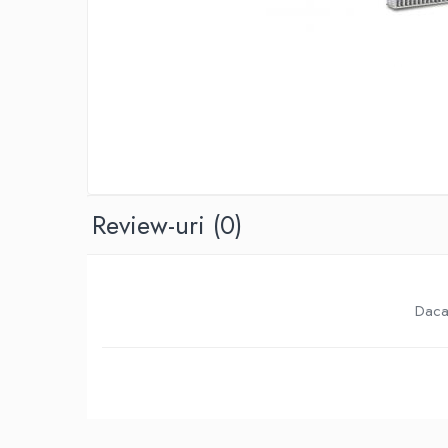
Ulei de transmisie
Automata
ATF
Dexron III
Mercedes
ZF
DCT/DSG (Dublu Ambreiaj)
Haldex
Review-uri
(0)
Manuala
Ulei motociclete
Uleiuri de motor
Daca 
0W16
0W20
0W30
0W40