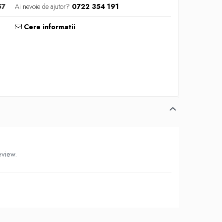
57
Ai nevoie de ajutor?
0722 354 191
Cere informatii
eview.