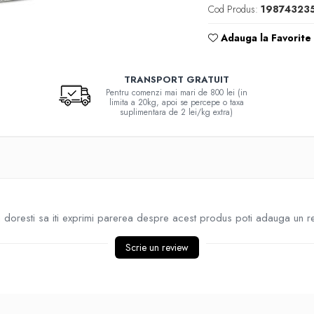
Cod Produs:
19874323
Adauga la Favorite
TRANSPORT GRATUIT
Pentru comenzi mai mari de 800 lei (in
limita a 20kg, apoi se percepe o taxa
suplimentara de 2 lei/kg extra)
doresti sa iti exprimi parerea despre acest produs poti adauga un r
Scrie un review