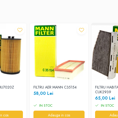
 HU7020Z
FILTRU AER MANN C35154
FILTRU HABIT
CUK2939
58,00 Lei
65,00 Lei
IN STOC
IN STOC
n cos
Adauga in cos
Adau