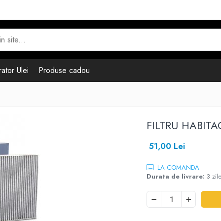
ator Ulei
Produse cadou
FILTRU HABIT
51,00 Lei
LA COMANDA
Durata de livrare:
3 zil