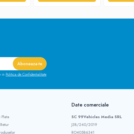
e in
Politica de Confidentialitate
Date comerciale
 Plata
SC 99Vehicles Media SRL
 Retur
J38/240/2019
roduselor
RO40586341