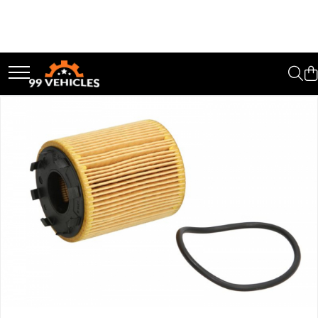
Toate Produsele
Accesorii Motociclete & Scutere
Adblue
Aditivi
Antigel
Becuri
Filtre
Lichid de frana
Odorizante auto Wunder-Baum
Piese auto aftermarket
Piese auto OE
Produse cosmetica 99Vehicles
Produse Sonax
Racing
Solutii intretinere auto