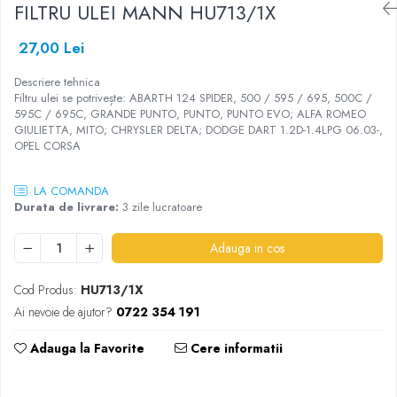
FILTRU ULEI MANN HU713/1X
Ulei de transmisie
Automata
27,00 Lei
ATF
Descriere tehnica
Dexron III
Filtru ulei se potrivește: ABARTH 124 SPIDER, 500 / 595 / 695, 500C /
595C / 695C, GRANDE PUNTO, PUNTO, PUNTO EVO; ALFA ROMEO
Mercedes
GIULIETTA, MITO; CHRYSLER DELTA; DODGE DART 1.2D-1.4LPG 06.03-,
ZF
OPEL CORSA
DCT/DSG (Dublu Ambreiaj)
LA COMANDA
Haldex
Durata de livrare:
3 zile lucratoare
Manuala
Ulei motociclete
Adauga in cos
Uleiuri de motor
Cod Produs:
HU713/1X
0W16
Ai nevoie de ajutor?
0722 354 191
0W20
0W30
Adauga la Favorite
Cere informatii
0W40