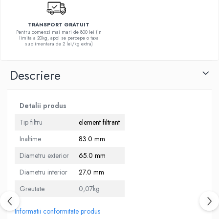
10W40
5W20
TRANSPORT GRATUIT
Pentru comenzi mai mari de 800 lei (in
5W30
limita a 20kg, apoi se percepe o taxa
suplimentara de 2 lei/kg extra)
5W40
5W50
Descriere
AMSOIL
ELF
Detalii produs
MOTUL
Tip filtru
element filtrant
SHELL
Inaltime
83.0 mm
USVO
Uleiuri hidraulice
Diametru exterior
65.0 mm
Uleiuri pentru servodirectie
Diametru interior
27.0 mm
Uleiuri speciale
Greutate
0,07kg
Vaseline/Paste Termorezistente
Informatii conformitate produs