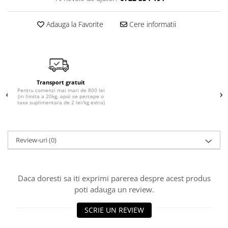
Adauga la Favorite
Cere informatii
Transport gratuit
Pentru comenzi mai mari de 800 lei
(in limita a 20kg, apoi se percepe o
taxa suplimentara de 2 lei/kg extra)
Review-uri
(0)
Daca doresti sa iti exprimi parerea despre acest produs
poti adauga un review.
SCRIE UN REVIEW