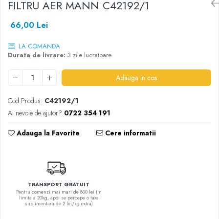
FILTRU AER MANN C42192/1
SHELL
66,00 Lei
USVO
LA COMANDA
Durata de livrare:
3 zile lucratoare
Adauga in cos
Cod Produs:
C42192/1
Ai nevoie de ajutor?
0722 354 191
Adauga la Favorite
Cere informatii
TRANSPORT GRATUIT
Pentru comenzi mai mari de 800 lei (in
limita a 20kg, apoi se percepe o taxa
suplimentara de 2 lei/kg extra)