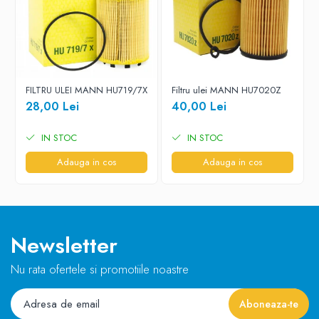
FILTRU ULEI MANN HU719/7X
Filtru ulei MANN HU7020Z
28,00 Lei
40,00 Lei
IN STOC
IN STOC
Adauga in cos
Adauga in cos
Newsletter
Nu rata ofertele si promotiile noastre