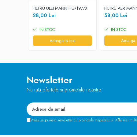
FILTRU ULEI MANN HU719/7X
FILTRU AER MAN
28,00 Lei
58,00 Lei
IN STOC
IN STOC
Adauga in cos
Adauga i
Newsletter
Nu rata ofertele si promotiile noastre
Vreau sa primesc newsletter cu promotiile magazinului. Afla mai mult