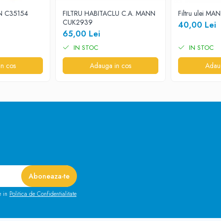
N C35154
FILTRU HABITACLU C.A. MANN
Filtru ulei M
CUK2939
40,00 Lei
65,00 Lei
IN STOC
IN STOC
n cos
Adauga in cos
Adau
e in
Politica de Confidentialitate