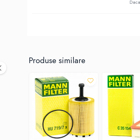
10W40
Daca 
5W20
5W30
5W40
5W50
AMSOIL
Produse similare
ELF
MOTUL
SHELL
USVO
Uleiuri hidraulice
Uleiuri pentru servodirectie
Uleiuri speciale
Vaseline/Paste Termorezistente