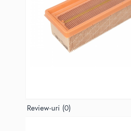
Ulei de transmisie
Automata
ATF
Dexron III
Mercedes
ZF
DCT/DSG (Dublu Ambreiaj)
Haldex
Manuala
Ulei motociclete
Uleiuri de motor
0W16
Review-uri
(0)
0W20
0W30
0W40