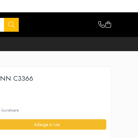
ANN C3366
e lucratoare
Adauga in cos