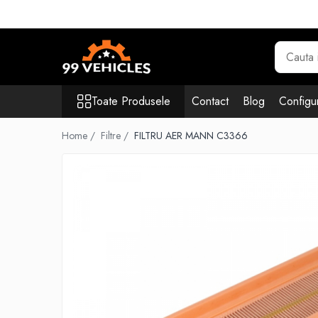
Toate Produsele
Accesorii Motociclete & Scutere
Adblue
Toate Produsele
Contact
Blog
Configur
Aditivi
Antigel
Home /
Filtre /
FILTRU AER MANN C3366
Becuri
Filtre
Lichid de frana
Odorizante auto Wunder-Baum
Piese auto aftermarket
Piese auto OE
Produse cosmetica 99Vehicles
Produse Sonax
Racing
Solutii intretinere auto