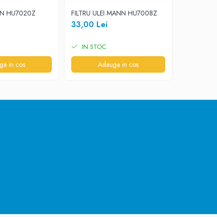
ANN HU7020Z
FILTRU ULEI MANN HU7008Z
FILTRU C
PU825X
33,00 Lei
95,00 L
IN STOC
IN STO
ga in cos
Adauga in cos
A