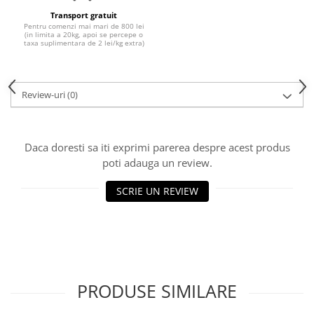
Transport gratuit
Pentru comenzi mai mari de 800 lei
(in limita a 20kg, apoi se percepe o
taxa suplimentara de 2 lei/kg extra)
Review-uri
(0)
Daca doresti sa iti exprimi parerea despre acest produs
poti adauga un review.
SCRIE UN REVIEW
PRODUSE SIMILARE