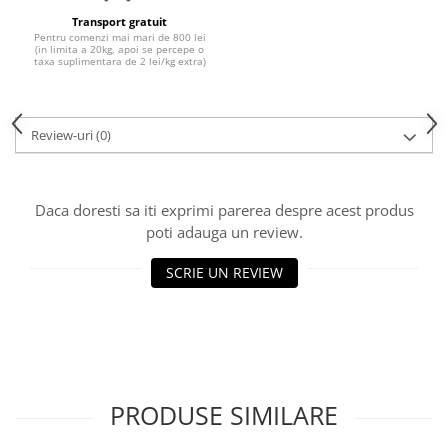
Transport gratuit
Pentru comenzi mai mari de 800 lei
(in limita a 20kg, apoi se percepe o
taxa suplimentara de 2 lei/kg extra)
Review-uri
(0)
Daca doresti sa iti exprimi parerea despre acest produs
poti adauga un review.
SCRIE UN REVIEW
PRODUSE SIMILARE