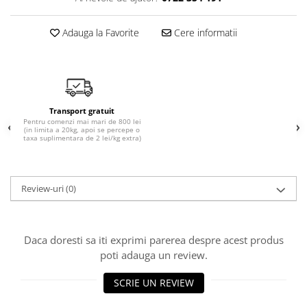
Adauga la Favorite
Cere informatii
Transport gratuit
Pentru comenzi mai mari de 800 lei
(in limita a 20kg, apoi se percepe o
taxa suplimentara de 2 lei/kg extra)
Review-uri
(0)
Daca doresti sa iti exprimi parerea despre acest produs
poti adauga un review.
SCRIE UN REVIEW