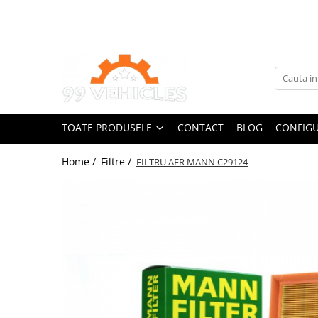
Toate Produsele
Accesorii Motociclete & Scutere
Adblue
Aditivi
TOATE PRODUSELE
CONTACT
BLOG
CONFIGU
Antigel
Becuri
Home /
Filtre /
FILTRU AER MANN C29124
Filtre
Lichid de frana
Odorizante auto Wunder-Baum
Piese auto aftermarket
Piese auto OE
Produse cosmetica 99Vehicles
Produse Sonax
Racing
Solutii intretinere auto