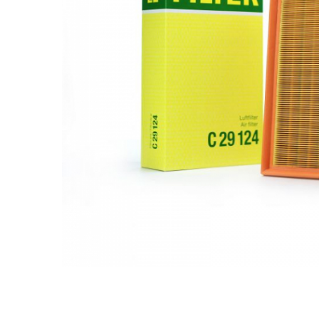
Ulei de transmisie
Automata
ATF
Dexron III
Mercedes
ZF
DCT/DSG (Dublu Ambreiaj)
Haldex
Manuala
Ulei motociclete
Uleiuri de motor
0W16
0W20
0W30
0W40