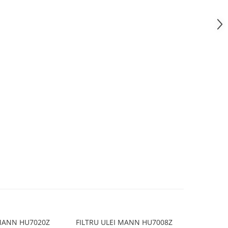
i MANN HU7020Z
FILTRU ULEI MANN HU7008Z
FILTRU 