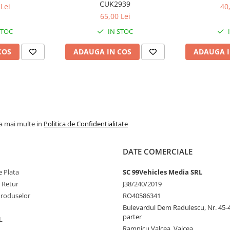
CUK2939
Lei
40
65,00 Lei
STOC
IN STOC
COS
ADAUGA IN COS
ADAUGA I
la mai multe in
Politica de Confidentialitate
DATE COMERCIALE
 Plata
SC 99Vehicles Media SRL
e Retur
J38/240/2019
Produselor
RO40586341
Bulevardul Dem Radulescu, Nr. 45-47
parter
L
Ramnicu Valcea, Valcea