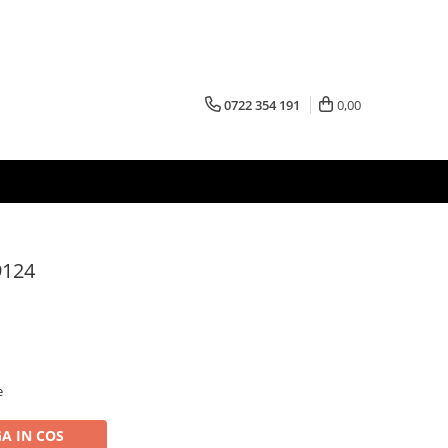
0722 354 191
0,00
9124
e
A IN COS