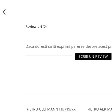
10W40
5W20
5W30
5W40
Review-uri
(0)
5W50
AMSOIL
Daca doresti sa iti exprimi parerea despre acest 
ELF
MOTUL
SCRIE UN REVIEW
SHELL
USVO
Uleiuri hidraulice
Uleiuri pentru servodirectie
Uleiuri speciale
Vaseline/Paste Termorezistente
FILTRU ULEI MANN HU719/7X
FILTRU AER M