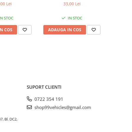
,00 Lei
33,00 Lei
IN STOC
IN STOC
N COS
ADAUGA IN COS
ADAUG
SUPORT CLIENTI
0722 354 191
shop99vehicles@gmail.com
, Bl. DC2,