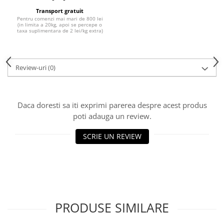
Transport gratuit
Pentru comenzi mai mari de 800 lei
(in limita a 20kg, apoi se percepe o
taxa suplimentara de 2 lei/kg extra)
Review-uri
(0)
Daca doresti sa iti exprimi parerea despre acest produs
poti adauga un review.
SCRIE UN REVIEW
PRODUSE SIMILARE