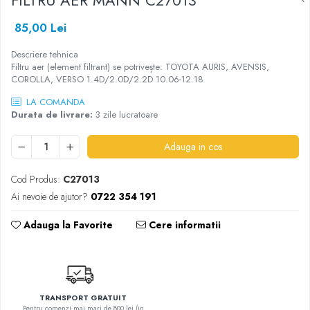
FILTRU AER MANN C27013
SHELL
85,00 Lei
USVO
Descriere tehnica
Filtru aer (element filtrant) se potrivește: TOYOTA AURIS, AVENSIS,
COROLLA, VERSO 1.4D/2.0D/2.2D 10.06-12.18
LA COMANDA
Durata de livrare:
3 zile lucratoare
Adauga in cos
Cod Produs:
C27013
Ai nevoie de ajutor?
0722 354 191
Adauga la Favorite
Cere informatii
TRANSPORT GRATUIT
Pentru comenzi mai mari de 800 lei (in