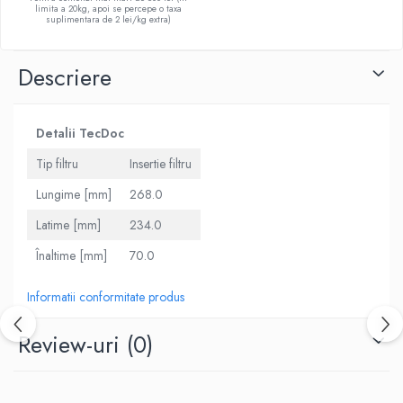
limita a 20kg, apoi se percepe o taxa
suplimentara de 2 lei/kg extra)
Descriere
Detalii TecDoc
Tip filtru
Insertie filtru
Lungime [mm]
268.0
Latime [mm]
234.0
Înaltime [mm]
70.0
Informatii conformitate produs
Review-uri
(0)