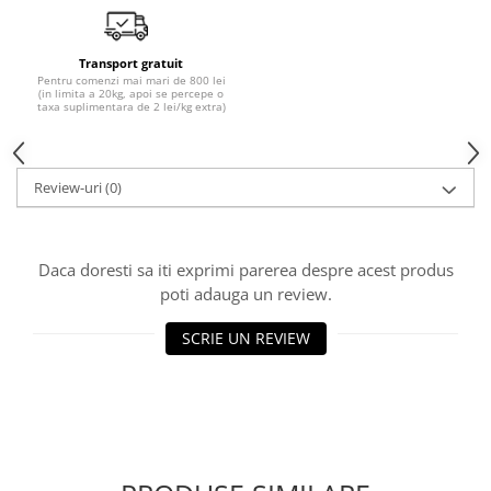
Transport gratuit
Pentru comenzi mai mari de 800 lei
(in limita a 20kg, apoi se percepe o
taxa suplimentara de 2 lei/kg extra)
Review-uri
(0)
Daca doresti sa iti exprimi parerea despre acest produs
poti adauga un review.
SCRIE UN REVIEW