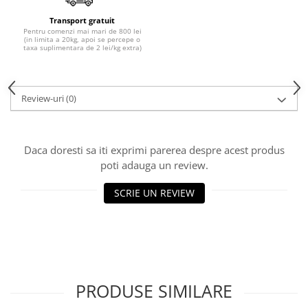
Transport gratuit
Pentru comenzi mai mari de 800 lei
(in limita a 20kg, apoi se percepe o
taxa suplimentara de 2 lei/kg extra)
Review-uri
(0)
Daca doresti sa iti exprimi parerea despre acest produs
poti adauga un review.
SCRIE UN REVIEW
PRODUSE SIMILARE