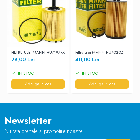
FILTRU ULEI MANN HU719/7X
Filtru ulei MANN HU7020Z
28,00 Lei
40,00 Lei
IN STOC
IN STOC
Adauga in cos
Adauga in cos
Newsletter
Nu rata ofertele si promotiile noastre