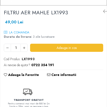
SHELL
FILTRU AER MAHLE LX1993
USVO
49,00 Lei
LA COMANDA
Durata de livrare:
3 zile lucratoare
Adauga in cos
Cod Produs:
LX1993
Ai nevoie de ajutor?
0722 354 191
Adauga la Favorite
Cere informatii
TRANSPORT GRATUIT
Pentru comenzi mai mari de 800 lei (in
limita a 20kg, apoi se percepe o taxa