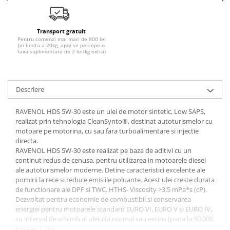
Transport gratuit
Pentru comenzi mai mari de 800 lei
(in limita a 20kg, apoi se percepe o
taxa suplimentara de 2 lei/kg extra)
Descriere
RAVENOL HDS 5W-30 este un ulei de motor sintetic, Low SAPS,
realizat prin tehnologia CleanSynto®, destinat autoturismelor cu
motoare pe motorina, cu sau fara turboalimentare si injectie
directa.
RAVENOL HDS 5W-30 este realizat pe baza de aditivi cu un
continut redus de cenusa, pentru utilizarea in motoarele diesel
ale autoturismelor moderne. Detine caracteristici excelente ale
pornirii la rece si reduce emisiile poluante. Acest ulei creste durata
de functionare ale DPF si TWC. HTHS- Viscosity >3.5 mPa*s (cP).
Dezvoltat pentru economie de combustibil si conservarea
energiei pentru motoarele standard EURO VI, EURO V si EURO IV,
cu interval de schimb al uleiului normal sau extins (pana la 50.000
km sau 2 ani).