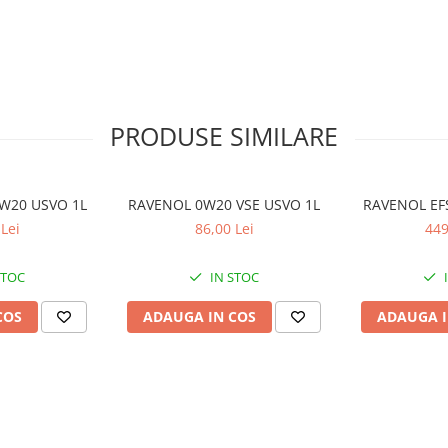
la rece asigura lubrifierea
tibil semnificativ redus,
le poluante. Micsoreaza
at pentru intervale de schimb
PRODUSE SIMILARE
W20 USVO 1L
RAVENOL 0W20 VSE USVO 1L
RAVENOL EF
Lei
86,00 Lei
449
STOC
IN STOC
122, MB-Freigabe 229.71, Opel
COS
ADAUGA IN COS
ADAUGA I
5-DSX, Ford WSS-M2C952-A1, Ford
onda/Acura HTO-06, Infiniti,
, Nissan, Subaru, Suzuki, Toyota,