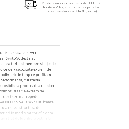
Pentru comenzi mai mari de 800 lei (in
limita a 20kg, apoi se percepe o taxa
suplimentara de 2 lei/kg extra)
tetic, pe baza de PAO
CleanSynto®, destinat
u fara turboalimentare si injectie
ndice de vascozitate extrem de
 polimerici in timp ce profitam
, performanta, curatenia
 posibila ca produsul sa nu aiba
chimbsi si sa fie extrem de
a lubrifieze mai repede,
RAVENO ECS SAE 0W-20 utilizeaza
tru a netezi structura de
atind in mod simtitor eficienta
n strat de lubrifiere optim la
unii si pierderilor de ulei prin