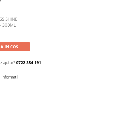
e
SS SHINE
 - 300ML
A IN COS
e ajutor?
0722 354 191
informatii