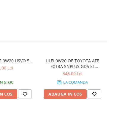
S 0W20 USVO 5L
ULEI 0W20 OE TOYOTA AFE
RAVENOL 
EXTRA SNPLUS GD5 5L
,00 Lei
0888086294
346,00 Lei
IN STOC
LA COMANDA
N COS
ADAUGA IN COS
ADAUG