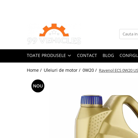
Toate Produsele
Accesorii Motociclete & Scutere
Adblue
Aditivi
TOATE PRODUSELE
CONTACT
BLOG
CONFIGU
Antigel
Becuri
Home /
Uleiuri de motor /
0W20 /
Ravenol ECS 0W20 U
Filtre
Lichid de frana
NOU
Odorizante auto Wunder-Baum
Piese auto aftermarket
Piese auto OE
Produse cosmetica 99Vehicles
Produse Sonax
Racing
Solutii intretinere auto