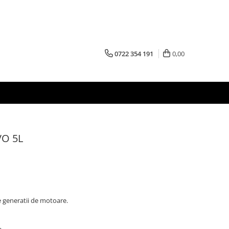
0722 354 191
0,00
VO 5L
le generatii de motoare.