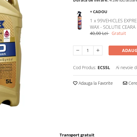
Durata de livrare:
4 zile lucratoar
+ CADOU
1 x 99VEHICLES EXPRE
WAX - SOLUTIE CEARA
40,00 Lei
Gratuit
ADAUG
Cod Produs:
ECS5L
Ai nevoie d
Adauga la Favorite
Cere 
Transport gratuit