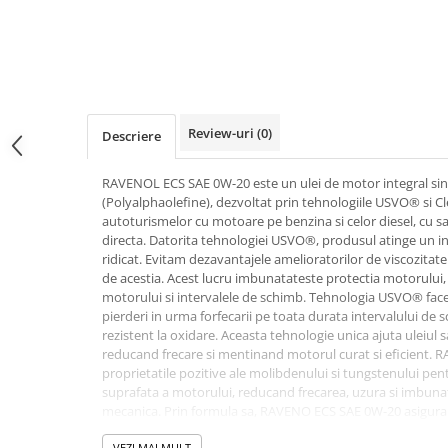
10W40
5W20
5W30
5W40
5W50
Review-uri
(0)
Descriere
AMSOIL
RAVENOL ECS SAE 0W-20 este un ulei de motor integral sin
ELF
(Polyalphaolefine), dezvoltat prin tehnologiile USVO® si 
autoturismelor cu motoare pe benzina si celor diesel, cu sa
MOTUL
directa. Datorita tehnologiei USVO®, produsul atinge un i
SHELL
ridicat. Evitam dezavantajele amelioratorilor de viscozitate
de acestia. Acest lucru imbunatateste protectia motorului
USVO
motorului si intervalele de schimb. Tehnologia USVO® face
Uleiuri hidraulice
pierderi in urma forfecarii pe toata durata intervalului de s
rezistent la oxidare. Aceasta tehnologie unica ajuta uleiul s
Uleiuri pentru servodirectie
reducand frecare si mentinand motorul curat si eficient. 
Uleiuri speciale
proprietatile pozitive ale molibdenului si tungstenului pen
suprafata a motorului, reducand frecarea, uzura si imbunat
Vaseline/Paste Termorezistente
mecanica. Prin formula sa, RAVENO ECS SAE 0W-20 asigura u
temperaturi inalte de operare si protejeaza impotriva corozi
VEZI MAI MULT