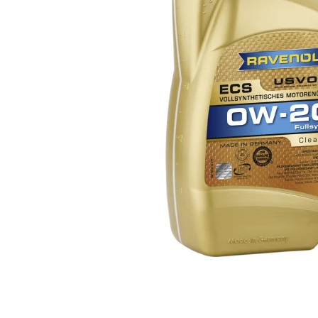
Ulei de transmisie
Automata
ATF
Dexron III
Mercedes
ZF
DCT/DSG (Dublu Ambreiaj)
Haldex
Manuala
Ulei motociclete
Uleiuri de motor
0W16
0W20
0W30
0W40