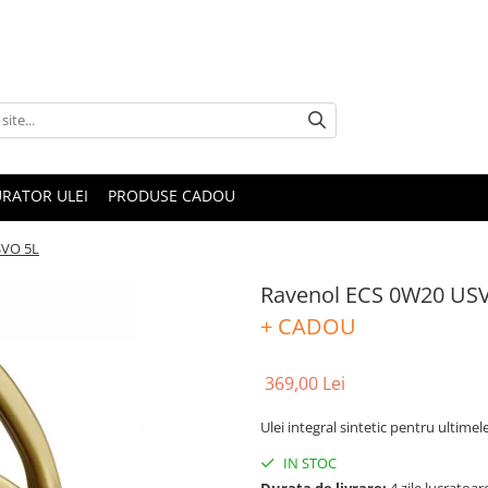
RATOR ULEI
PRODUSE CADOU
SVO 5L
Ravenol ECS 0W20 US
+ CADOU
369,00 Lei
Ulei integral sintetic pentru ultime
IN STOC