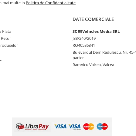
la mai multe in
Politica de Confidentialitate
DATE COMERCIALE
 Plata
SC 99Vehicles Media SRL
e Retur
J38/240/2019
Produselor
RO40586341
Bulevardul Dem Radulescu, Nr. 45-47
parter
L
Ramnicu Valcea, Valcea